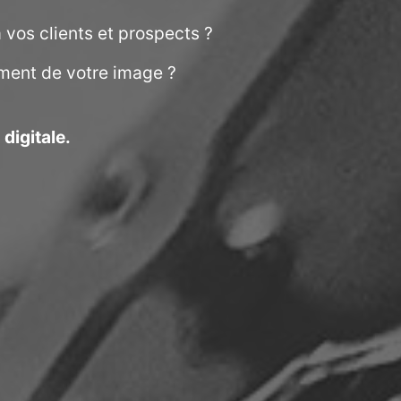
 vos clients et prospects ?
ment de votre image ?
digitale.