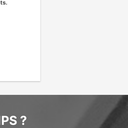
ts.
PS ?