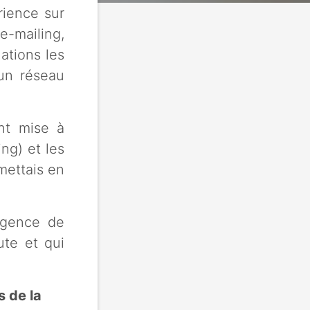
rience sur
e-mailing,
ations les
 un réseau
nt mise à
ng) et les
mettais en
agence de
ute et qui
s de la