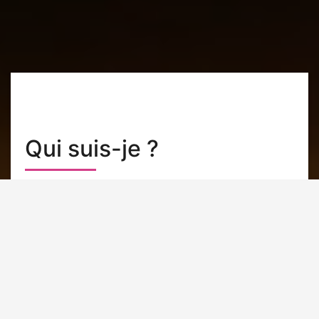
Qui suis-je ?
Riche de plus de 17 années dans le
développement de site web, mon
expérience sur des secteurs d’activités
diverses (magazine féminin, gaming,
site agenda, e-mailing, automobile, etc.)
m’ont donné des bagages permettant